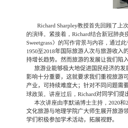
Richard Sharpley
教授首先回顾了上
的演绎。紧接着，
Richard
结合新冠肺炎
Sweetgrass
》的写作背景与内容，通过此
1950
至
2018
年国际旅游人次与旅游收入
持增长趋势。然而
旅游的发展让我们陷
旅游业能够极大地促进国民经济的发
影响十分重要，这就要求我们重视旅游
产业，可持续难度大；针对不同
问题需
球政策。讲座过后，
Richard
对同学们提
本次讲座由李默涵博士主持，
2020
和
文化旅游与地理学院广大师生展开旅游
学们积极参加学术活动，拓展视野
。