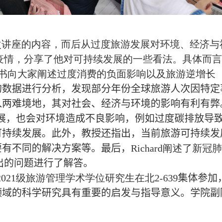
次讲座的内容，而后从过度旅游发展对环境、经济与
疫情，分享了他对可持续发展的一些看法。具体而言
书向大家阐述过度消费的负面影响以及旅游逆增长
的数据进行分析
，发现
部分年份全球旅游人次因特定
入两难境地，其对社会、经济与环境的影响有利有弊
展，也会对环境造成不良影响，例如过度碳排放导
可持续发展。此外，教授还指出，当前旅游可持续发
要有不同的
解决方案等。最后，
Richard
阐述了新冠肺
出的问题进行了解答
。
2021
级旅游管理学术学位研究生在北
2-639
集体参加
领域的科学研究具有重要的启发与指导意义。
学院副