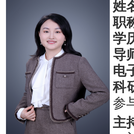
姓
职
学
导
电
科
参
主