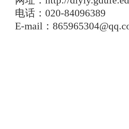
网址：
http://dlyly.gdufe.e
电话：
020-84096389
E-mail
：
865965304@qq.c